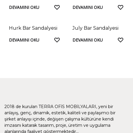
FAVORILERE
FAV
DEVAMINI OKU
DEVAMINI OKU
EKLE
EKL
Hurk Bar Sandalyesi
July Bar Sandalyesi
FAVORILERE
FAV
DEVAMINI OKU
DEVAMINI OKU
EKLE
EKL
2018 de kurulan TERRA OFİS MOBİLYALARI, yeni bir
anlayış, genç, dinamik, estetik, kaliteli ve paylaşımcı bir
şirket anlayışı içinde, değişen çalışma kültürüne kendi
imzasını katarak tasarım, proje, üretim ve uygulama
alanlarında faaliyet göstermektedir…