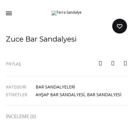
Terra
Sandalye
Sandalye
Almanın
En
Kolay
Zuce Bar Sandalyesi
Yolu
,
Ahşap
Sandalye
,
PAYLAŞ
Metal
Sandalye,
Ofis
Sandalyesi,
KATEGORI
BAR SANDALYELERI
Oyuncu
Koltuğu…
ETIKETLER
AHŞAP BAR SANDALYESI
,
BAR SANDALYESI
İNCELEME (0)