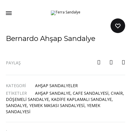
Terra
Sandalye
Sandalye
Almanın
En
Kolay
Bernardo Ahşap Sandalye
Yolu
,
Ahşap
Sandalye
,
PAYLAŞ
Metal
Sandalye,
Ofis
Sandalyesi,
KATEGORI
AHŞAP SANDALYELER
Oyuncu
Koltuğu…
ETIKETLER
AHŞAP SANDALYE
,
CAFE SANDALYESI
,
CHAIR
,
DÖŞEMELI SANDALYE
,
KADIFE KAPLAMALI SANDALYE
,
SANDALYE
,
YEMEK MASASI SANDALYESI
,
YEMEK
SANDALYESI