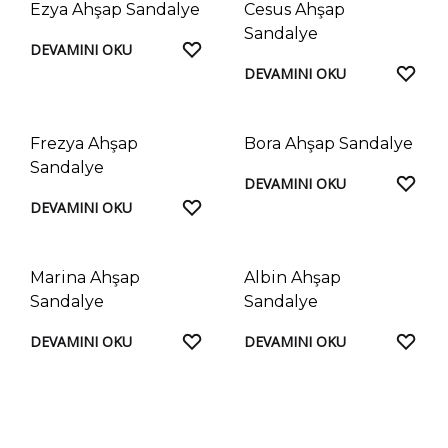
Ezya Ahşap Sandalye
Cesus Ahşap
Sandalye
FAVORILERE
DEVAMINI OKU
EKLE
FAV
DEVAMINI OKU
EKL
Frezya Ahşap
Bora Ahşap Sandalye
Sandalye
FAV
DEVAMINI OKU
FAVORILERE
EKL
DEVAMINI OKU
EKLE
Marina Ahşap
Albin Ahşap
Sandalye
Sandalye
FAVORILERE
FAV
DEVAMINI OKU
DEVAMINI OKU
EKLE
EKL