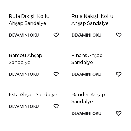
Rula Dikişli Kollu
Rula Nakışlı Kollu
Ahşap Sandalye
Ahşap Sandalye
FAVORILERE
FAV
DEVAMINI OKU
DEVAMINI OKU
EKLE
EKL
Bambu Ahşap
Finans Ahşap
Sandalye
Sandalye
FAVORILERE
FAV
DEVAMINI OKU
DEVAMINI OKU
EKLE
EKL
Esta Ahşap Sandalye
Bender Ahşap
Sandalye
FAVORILERE
DEVAMINI OKU
EKLE
FAV
DEVAMINI OKU
EKL